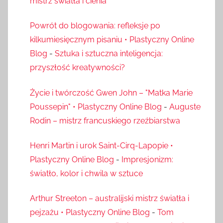
mistrz światła i cienia
Powrót do blogowania: refleksje po
kilkumiesięcznym pisaniu • Plastyczny Online
Blog
-
Sztuka i sztuczna inteligencja:
przyszłość kreatywności?
Życie i twórczość Gwen John – "Matka Marie
Poussepin" • Plastyczny Online Blog
-
Auguste
Rodin – mistrz francuskiego rzeźbiarstwa
Henri Martin i urok Saint-Cirq-Lapopie •
Plastyczny Online Blog
-
Impresjonizm:
światło, kolor i chwila w sztuce
Arthur Streeton – australijski mistrz światła i
pejzażu • Plastyczny Online Blog
-
Tom