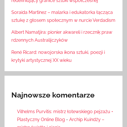
redefiniujący granice sztuki współczesnej
Soraida Martinez – malarka i edukatorka łącząca
sztukę z głosem społecznym w nurcie Verdadism
Albert Namatjira: pionier akwareli i rzeczniķ praw
rdzennych Australijczyków
René Ricard: nowojorska ikona sztuki, poezji i
krytyki artystycznej XX wieku
Najnowsze komentarze
Vilhelms Purvitis: mistrz łotewskiego pejzażu •
Plastyczny Online Blog
-
Archip Kuindży –