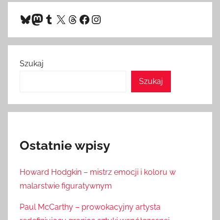
Bluesky
Mastodon
Tumblr
X
Threads
Facebook
Instagram
Szukaj
Szukaj
Ostatnie wpisy
Howard Hodgkin – mistrz emocji i koloru w
malarstwie figuratywnym
Paul McCarthy – prowokacyjny artysta