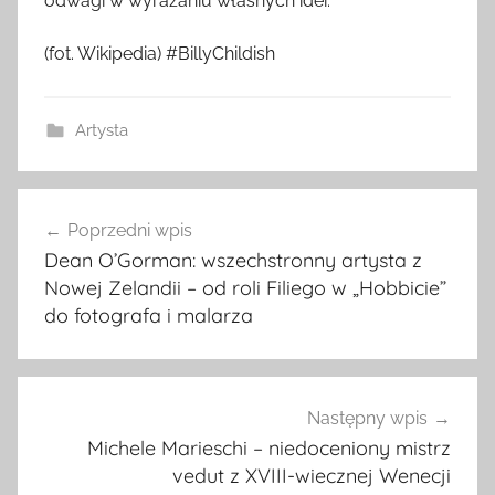
odwagi w wyrażaniu własnych idei.
(fot. Wikipedia) #BillyChildish
Artysta
Nawigacja
Poprzedni wpis
wpisu
Dean O’Gorman: wszechstronny artysta z
Nowej Zelandii – od roli Filiego w „Hobbicie”
do fotografa i malarza
Następny wpis
Michele Marieschi – niedoceniony mistrz
vedut z XVIII-wiecznej Wenecji