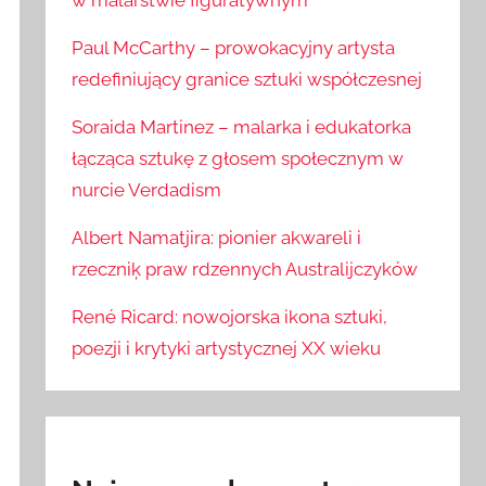
w malarstwie figuratywnym
Paul McCarthy – prowokacyjny artysta
redefiniujący granice sztuki współczesnej
Soraida Martinez – malarka i edukatorka
łącząca sztukę z głosem społecznym w
nurcie Verdadism
Albert Namatjira: pionier akwareli i
rzeczniķ praw rdzennych Australijczyków
René Ricard: nowojorska ikona sztuki,
poezji i krytyki artystycznej XX wieku