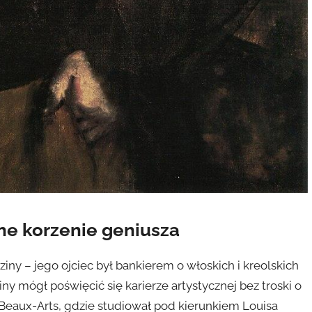
ne korzenie geniusza
iny – jego ojciec był bankierem o włoskich i kreolskich
ziny mógł poświęcić się karierze artystycznej bez troski o
Beaux-Arts, gdzie studiował pod kierunkiem Louisa