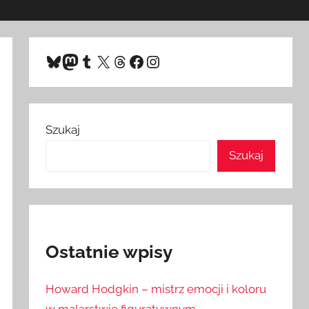
Bluesky
Mastodon
Tumblr
X
Threads
Facebook
Instagram
Szukaj
Szukaj
Ostatnie wpisy
Howard Hodgkin – mistrz emocji i koloru