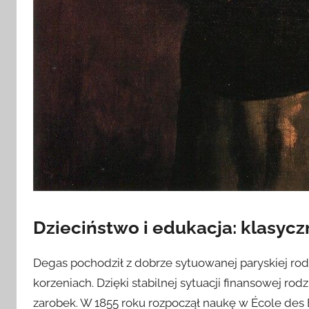
Dzieciństwo i edukacja: klasycz
Degas pochodził z dobrze sytuowanej paryskiej rodz
korzeniach. Dzięki stabilnej sytuacji finansowej rod
zarobek. W 1855 roku rozpoczął naukę w École des 