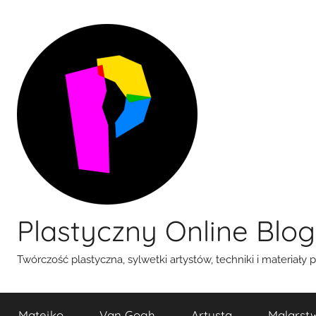
Przejdź
do
treści
Plastyczny Online Blog
Twórczość plastyczna, sylwetki artystów, techniki i materiały 
Matejko
Van Gogh
Artysta
Malarst