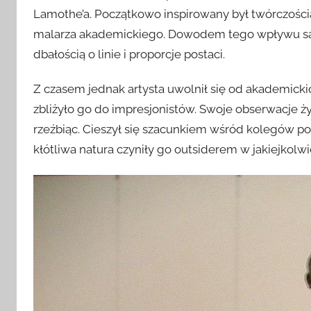
Lamothe’a. Początkowo inspirowany był twórczości
malarza akademickiego. Dowodem tego wpływu są
dbałością o linie i proporcje postaci.
Z czasem jednak artysta uwolnił się od akademickic
zbliżyło go do impresjonistów. Swoje obserwacje ży
rzeźbiąc. Cieszył się szacunkiem wśród kolegów po
kłótliwa natura czyniły go outsiderem w jakiejkolwi