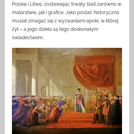
Polskę i Litwę, zostawiając trwały ślad zarówno w
malarstwie, jak i grafice. Jako postać historyczna
musiał zmagać się z wyzwaniami epoki, w której
żył – a jego dzieła są tego doskonałym
świadectwem.