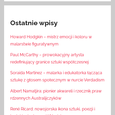
Ostatnie wpisy
Howard Hodgkin – mistrz emocji i koloru w
malarstwie figuratywnym
Paul McCarthy – prowokacyjny artysta
redefiniujący granice sztuki współczesnej
Soraida Martinez – malarka i edukatorka łącząca
sztukę z głosem społecznym w nurcie Verdadism
Albert Namatjira: pionier akwareli i rzeczniķ praw
rdzennych Australijczyków
René Ricard: nowojorska ikona sztuki, poezji i