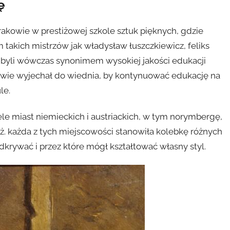
ę
rakowie w prestiżowej szkole sztuk pięknych, gdzie
takich mistrzów jak władysław łuszczkiewicz, feliks
le byli wówczas synonimem wysokiej jakości edukacji
kowie wyjechał do wiednia, by kontynuować edukację na
le.
ele miast niemieckich i austriackich, w tym norymbergę,
aryż. każda z tych miejscowości stanowiła kolebkę różnych
odkrywać i przez które mógł kształtować własny styl.