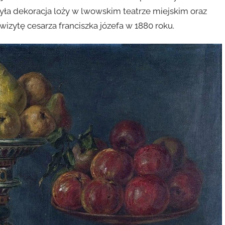
była dekoracja loży w lwowskim teatrze miejskim oraz
izytę cesarza franciszka józefa w 1880 roku.