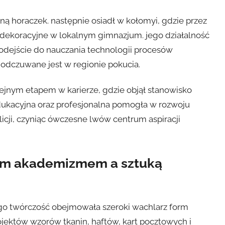
eną horaczek. następnie osiadł w kołomyi, gdzie przez
 dekoracyjne w lokalnym gimnazjum. jego działalność
podejście do nauczania technologii procesów
 odczuwane jest w regionie pokucia.
ejnym etapem w karierze, gdzie objął stanowisko
edukacyjna oraz profesjonalna pomogła w rozwoju
cji, czyniąc ówczesne lwów centrum aspiracji
im akademizmem a sztuką
go twórczość obejmowała szeroki wachlarz form
ojektów wzorów tkanin, haftów, kart pocztowych i