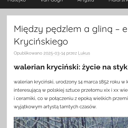
Między pędzlem a gliną – 
Krycińskiego
Opublikowano
2025-03-14
przez
Lukus
walerian kryciński: życie na sty
walerian kryciński, urodzony 14 marca 1852 roku w 
interesującą w polskiej sztuce przełomu xix i xx w
i ceramiki, co w połączeniu z epoką wielkich przem
wyjątkowym artystą tamtych czasów.