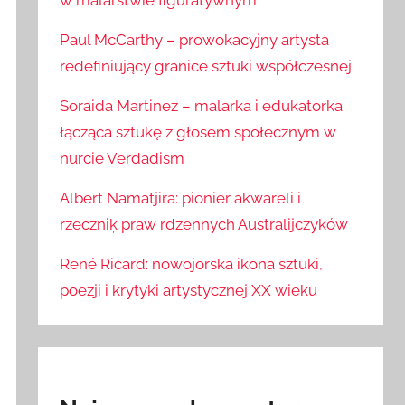
w malarstwie figuratywnym
Paul McCarthy – prowokacyjny artysta
redefiniujący granice sztuki współczesnej
Soraida Martinez – malarka i edukatorka
łącząca sztukę z głosem społecznym w
nurcie Verdadism
Albert Namatjira: pionier akwareli i
rzeczniķ praw rdzennych Australijczyków
René Ricard: nowojorska ikona sztuki,
poezji i krytyki artystycznej XX wieku