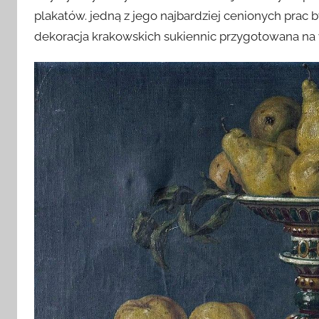
plakatów. jedną z jego najbardziej cenionych prac 
dekoracja krakowskich sukiennic przygotowana na w