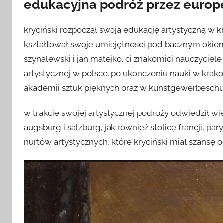
edukacyjna podróż przez europ
kryciński rozpoczął swoją edukację artystyczną w k
kształtował swoje umiejętności pod bacznym okiem 
szynalewski i jan matejko. ci znakomici nauczycie
artystycznej w polsce. po ukończeniu nauki w kra
akademii sztuk pięknych oraz w kunstgewerbeschu
w trakcie swojej artystycznej podróży odwiedził wi
augsburg i salzburg, jak również stolicę francji, p
nurtów artystycznych, które kryciński miał szansę 