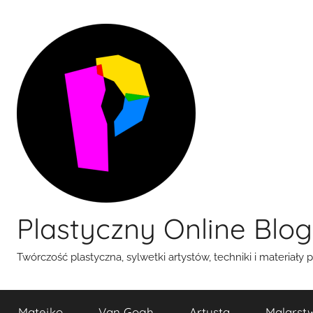
Przejdź
do
treści
Plastyczny Online Blog
Twórczość plastyczna, sylwetki artystów, techniki i materiały 
Matejko
Van Gogh
Artysta
Malarst