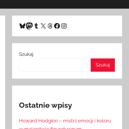
Bluesky
Mastodon
Tumblr
X
Threads
Facebook
Instagram
Szukaj
Szukaj
Ostatnie wpisy
Howard Hodgkin – mistrz emocji i koloru