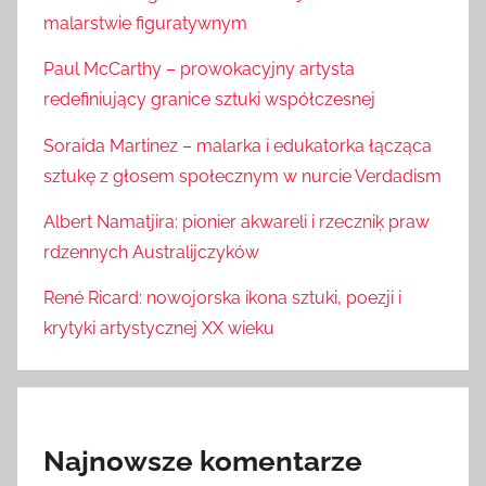
malarstwie figuratywnym
Paul McCarthy – prowokacyjny artysta
redefiniujący granice sztuki współczesnej
Soraida Martinez – malarka i edukatorka łącząca
sztukę z głosem społecznym w nurcie Verdadism
Albert Namatjira: pionier akwareli i rzeczniķ praw
rdzennych Australijczyków
René Ricard: nowojorska ikona sztuki, poezji i
krytyki artystycznej XX wieku
Najnowsze komentarze