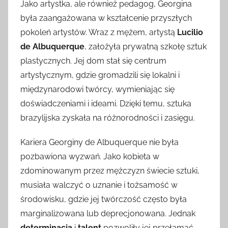
Jako artystka, ale również pedagog, Georgina
była zaangażowana w kształcenie przyszłych
pokoleń artystów. Wraz z mężem, artystą
Lucilio
de Albuquerque
, założyła prywatną szkołę sztuk
plastycznych. Jej dom stał się centrum
artystycznym, gdzie gromadzili się lokalni i
międzynarodowi twórcy, wymieniając się
doświadczeniami i ideami. Dzięki temu, sztuka
brazylijska zyskała na różnorodności i zasięgu.
Kariera Georginy de Albuquerque nie była
pozbawiona wyzwań. Jako kobieta w
zdominowanym przez mężczyzn świecie sztuki,
musiała walczyć o uznanie i tożsamość w
środowisku, gdzie jej twórczość często była
marginalizowana lub deprecjonowana. Jednak
determinacja
i
talent
pozwoliły jej przełamać