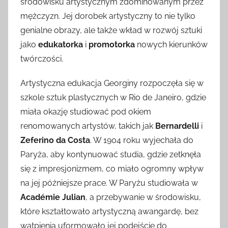
środowisku artystycznym zdominowanym przez
mężczyzn. Jej dorobek artystyczny to nie tylko
genialne obrazy, ale także wkład w rozwój sztuki
jako
edukatorka
i
promotorka
nowych kierunków
twórczości.
Artystyczna edukacja Georginy rozpoczęła się w
szkole sztuk plastycznych w Rio de Janeiro, gdzie
miała okazję studiować pod okiem
renomowanych artystów, takich jak
Bernardelli
i
Zeferino da Costa
. W 1904 roku wyjechała do
Paryża, aby kontynuować studia, gdzie zetknęła
się z impresjonizmem, co miało ogromny wpływ
na jej późniejsze prace. W Paryżu studiowała w
Académie Julian
, a przebywanie w środowisku,
które kształtowało artystyczną awangardę, bez
wątpienia uformowało jej podejście do