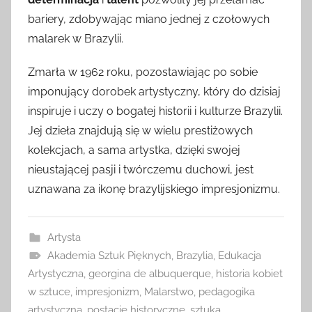
bariery, zdobywając miano jednej z czołowych
malarek w Brazylii.
Zmarła w 1962 roku, pozostawiając po sobie
imponujący dorobek artystyczny, który do dzisiaj
inspiruje i uczy o bogatej historii i kulturze Brazylii.
Jej dzieła znajdują się w wielu prestiżowych
kolekcjach, a sama artystka, dzięki swojej
nieustającej pasji i twórczemu duchowi, jest
uznawana za ikonę brazylijskiego impresjonizmu.
Artysta
Akademia Sztuk Pięknych
,
Brazylia
,
Edukacja
Artystyczna
,
georgina de albuquerque
,
historia kobiet
w sztuce
,
impresjonizm
,
Malarstwo
,
pedagogika
artystyczna
,
postacie historyczne
,
sztuka