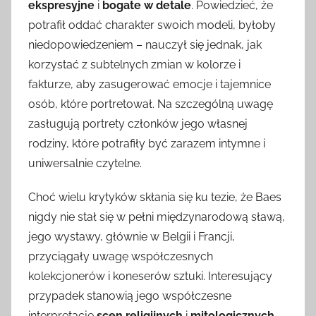
ekspresyjne
i
bogate w detale
. Powiedzieć, że
potrafił oddać charakter swoich modeli, byłoby
niedopowiedzeniem – nauczył się jednak, jak
korzystać z subtelnych zmian w kolorze i
fakturze, aby zasugerować emocje i tajemnice
osób, które portretował. Na szczególną uwagę
zasługują portrety członków jego własnej
rodziny, które potrafiły być zarazem intymne i
uniwersalnie czytelne.
Choć wielu krytyków skłania się ku tezie, że Baes
nigdy nie stał się w pełni międzynarodową sławą,
jego wystawy, głównie w Belgii i Francji,
przyciągały uwagę współczesnych
kolekcjonerów i koneserów sztuki. Interesujący
przypadek stanowią jego współczesne
interpretacje
scen religijnych
i
mitologicznych
,