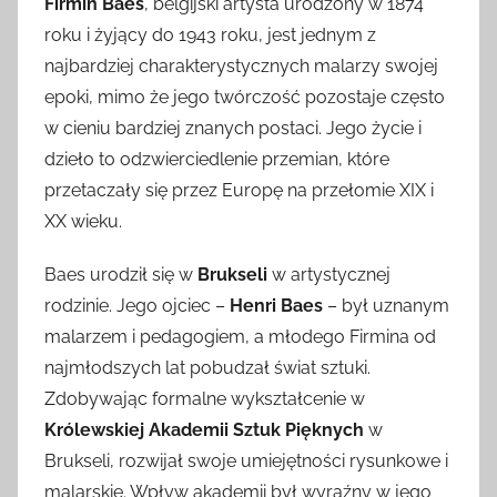
Firmin Baes
, belgijski artysta urodzony w 1874
roku i żyjący do 1943 roku, jest jednym z
najbardziej charakterystycznych malarzy swojej
epoki, mimo że jego twórczość pozostaje często
w cieniu bardziej znanych postaci. Jego życie i
dzieło to odzwierciedlenie przemian, które
przetaczały się przez Europę na przełomie XIX i
XX wieku.
Baes urodził się w
Brukseli
w artystycznej
rodzinie. Jego ojciec –
Henri Baes
– był uznanym
malarzem i pedagogiem, a młodego Firmina od
najmłodszych lat pobudzał świat sztuki.
Zdobywając formalne wykształcenie w
Królewskiej Akademii Sztuk Pięknych
w
Brukseli, rozwijał swoje umiejętności rysunkowe i
malarskie. Wpływ akademii był wyraźny w jego