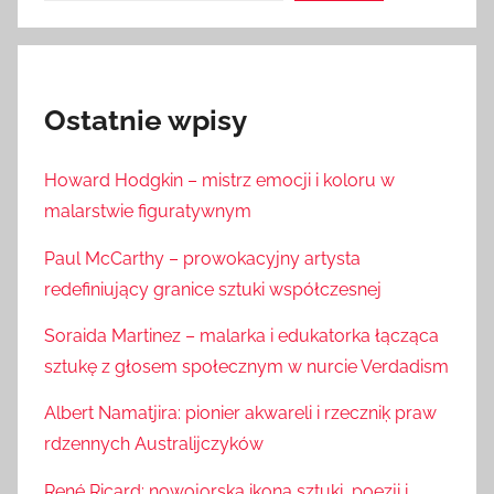
Ostatnie wpisy
Howard Hodgkin – mistrz emocji i koloru w
malarstwie figuratywnym
Paul McCarthy – prowokacyjny artysta
redefiniujący granice sztuki współczesnej
Soraida Martinez – malarka i edukatorka łącząca
sztukę z głosem społecznym w nurcie Verdadism
Albert Namatjira: pionier akwareli i rzeczniķ praw
rdzennych Australijczyków
René Ricard: nowojorska ikona sztuki, poezji i