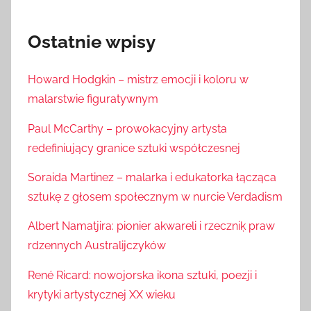
Ostatnie wpisy
Howard Hodgkin – mistrz emocji i koloru w
malarstwie figuratywnym
Paul McCarthy – prowokacyjny artysta
redefiniujący granice sztuki współczesnej
Soraida Martinez – malarka i edukatorka łącząca
sztukę z głosem społecznym w nurcie Verdadism
Albert Namatjira: pionier akwareli i rzeczniķ praw
rdzennych Australijczyków
René Ricard: nowojorska ikona sztuki, poezji i
krytyki artystycznej XX wieku