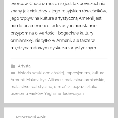
twórców. Chociaż może nie jest tak powszechnie
znany jak niektórzy z jego rosyjskich rówieśników,
jego wpływ na kulturę artystyczną Armenii jest
nie do przecenienia. Tadevosyan nieustannie
przypomina o wartości i bogactwie kultury
ormiańskiej, nie tylko w Armenii, ale także w
międzynarodowym dyskursie artystycznym.
Artysta
historia sztuki ormiańskiej
,
impresjonizm
,
kultura
Armenii
,
Makovsky's Alliance
,
malarstwo ormiańskie
,
malarstwo realistyczne
,
ormiański pejzaż
,
sztuka
przełomu wieków
,
Yeghishe Tadevosyan
Nawigacja
Poprzedni wpis