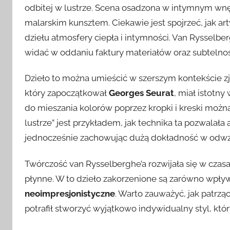
odbitej w lustrze. Scena osadzona w intymnym wn
malarskim kunsztem. Ciekawie jest spojrzeć, jak art
dziełu atmosfery ciepła i intymności. Van Rysselb
widać w oddaniu faktury materiałów oraz subtelnoś
Dzieło to można umieścić w szerszym kontekście z
który zapoczątkował
Georges Seurat
, miał istotn
do mieszania kolorów poprzez kropki i kreski możn
lustrze” jest przykładem, jak technika ta pozwalała
jednocześnie zachowując dużą dokładność w odwz
Twórczość van Rysselberghe’a rozwijała się w czas
płynne. W to dzieło zakorzenione są zarówno wpływy
neoimpresjonistyczne
. Warto zauważyć, jak patrz
potrafił stworzyć wyjątkowo indywidualny styl, któ