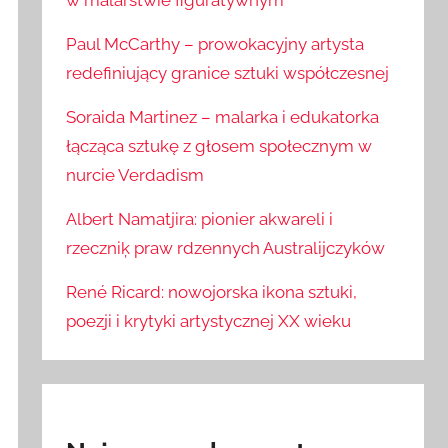
w malarstwie figuratywnym
Paul McCarthy – prowokacyjny artysta
redefiniujący granice sztuki współczesnej
Soraida Martinez – malarka i edukatorka
łącząca sztukę z głosem społecznym w
nurcie Verdadism
Albert Namatjira: pionier akwareli i
rzeczniķ praw rdzennych Australijczyków
René Ricard: nowojorska ikona sztuki,
poezji i krytyki artystycznej XX wieku