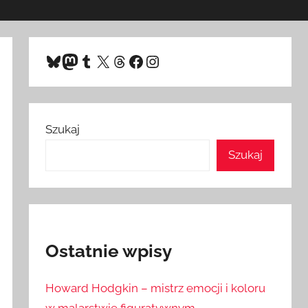
Bluesky
Mastodon
Tumblr
X
Threads
Facebook
Instagram
Szukaj
Szukaj
Ostatnie wpisy
Howard Hodgkin – mistrz emocji i koloru