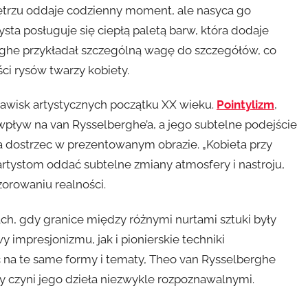
ętrzu oddaje codzienny moment, ale nasyca go
ysta posługuje się ciepłą paletą barw, która dodaje
erghe przykładał szczególną wagę do szczegółów, co
ci rysów twarzy kobiety.
jawisk artystycznych początku XX wieku.
Pointylizm
,
y wpływ na van Rysselberghe’a, a jego subtelne podejście
a dostrzec w prezentowanym obrazie. „Kobieta przy
 artystom oddać subtelne zmiany atmosfery i nastroju,
orowaniu realności.
ach, gdy granice między różnymi nurtami sztuki były
 impresjonizmu, jak i pionierskie techniki
ąc na te same formy i tematy, Theo van Rysselberghe
ry czyni jego dzieła niezwykle rozpoznawalnymi.