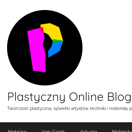
Przejdź
do
treści
Plastyczny Online Blog
Twórczość plastyczna, sylwetki artystów, techniki i materiały 
Matejko
Van Gogh
Artysta
Malarst