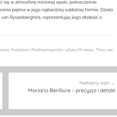
yć się w atmosferę minionej epoki, jednocześnie
enie piękna w jego najbardziej subtelnej formie. Dzieło
van Rysselberghe’a, reprezentując jego dbałość o
onizm
,
Pointylizm
,
Postimpresjonizm
,
sztuka XX wieku
,
Theo van
Następny wpis
Mariano Benlliure – precyzja i detale