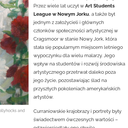
Przez wiele lat uczył w
Art Students
League w Nowym Jorku
, a także był
jednym z założycieli i głównych
członków społeczności artystycznej w
Cragsmoor w stanie Nowy Jork, która
stała się popularnym miejscem letniego
wypoczynku dla wielu malarzy. Jego
wpływ na studentów i rozwój środowiska
artystycznego przetrwał daleko poza
jego życie, pozostawiając ślad na
przyszłych pokoleniach amerykańskich
artystów.
ollyhocks and
Curraniowskie krajobrazy i portrety były
świadectwem ówczesnych wartości –
odzwierciedlały one chwile