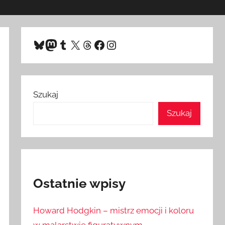
Bluesky
Mastodon
Tumblr
X
Threads
Facebook
Instagram
Szukaj
Szukaj
Ostatnie wpisy
Howard Hodgkin – mistrz emocji i koloru