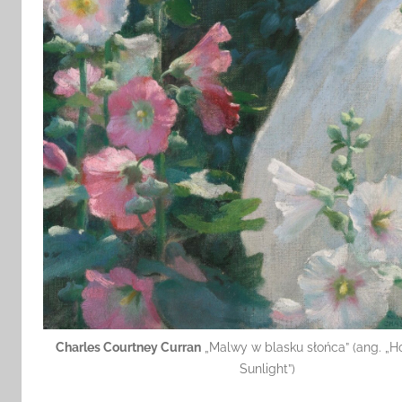
Charles Courtney Curran
„Malwy w blasku słońca” (ang. „H
Sunlight”)