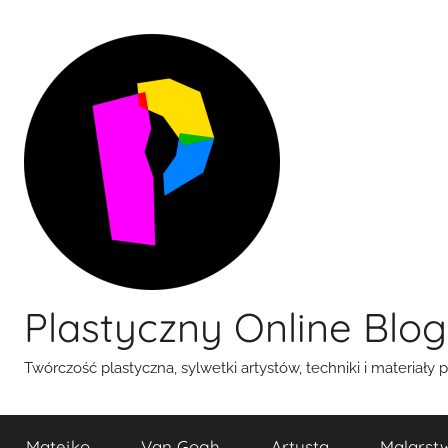
Przejdź
do
treści
Plastyczny Online Blog
Twórczość plastyczna, sylwetki artystów, techniki i materiały 
Matejko
Van Gogh
Artysta
Malarst