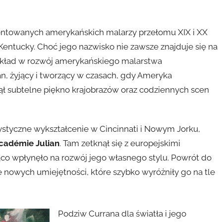
alentowanych amerykańskich malarzy przełomu XIX i XX
 Kentucky. Choć jego nazwisko nie zawsze znajduje się na
 wkład w rozwój amerykańskiego malarstwa
an, żyjący i tworzący w czasach, gdy Ameryka
ął subtelne piękno krajobrazów oraz codziennych scen
tystyczne wykształcenie w Cincinnati i Nowym Jorku,
cadémie Julian
. Tam zetknął się z europejskimi
ąco wpłynęło na rozwój jego własnego stylu. Powrót do
nowych umiejętności, które szybko wyróżniły go na tle
Podziw Currana dla światła i jego