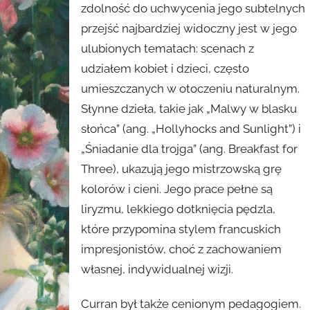
zdolność do uchwycenia jego subtelnych
przejść najbardziej widoczny jest w jego
ulubionych tematach: scenach z
udziałem kobiet i dzieci, często
umieszczanych w otoczeniu naturalnym.
Słynne dzieła, takie jak „Malwy w blasku
słońca” (ang. „Hollyhocks and Sunlight”) i
„Śniadanie dla trojga” (ang. Breakfast for
Three), ukazują jego mistrzowską grę
kolorów i cieni. Jego prace pełne są
liryzmu, lekkiego dotknięcia pędzla,
które przypomina stylem francuskich
impresjonistów, choć z zachowaniem
własnej, indywidualnej wizji.
Curran był także cenionym pedagogiem.