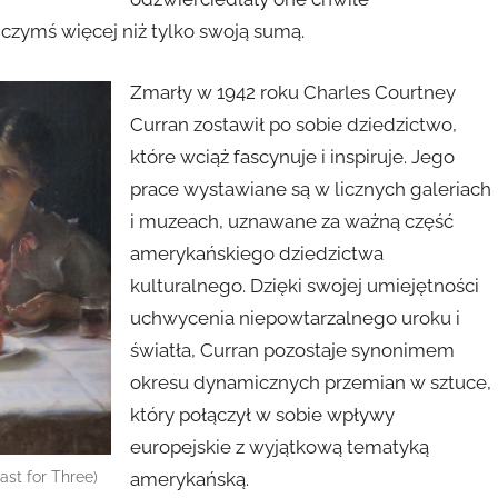
ę czymś więcej niż tylko swoją sumą.
Zmarły w 1942 roku Charles Courtney
Curran zostawił po sobie dziedzictwo,
które wciąż fascynuje i inspiruje. Jego
prace wystawiane są w licznych galeriach
i muzeach, uznawane za ważną część
amerykańskiego dziedzictwa
kulturalnego. Dzięki swojej umiejętności
uchwycenia niepowtarzalnego uroku i
światła, Curran pozostaje synonimem
okresu dynamicznych przemian w sztuce,
który połączył w sobie wpływy
europejskie z wyjątkową tematyką
amerykańską.
ast for Three)