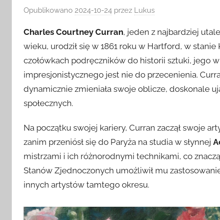
Opublikowano
2024-10-24
przez
Lukus
Charles Courtney Curran
, jeden z najbardziej ut
wieku, urodził się w 1861 roku w Hartford, w stanie
czołówkach podręczników do historii sztuki, jego
impresjonistycznego jest nie do przecenienia. Curr
dynamicznie zmieniała swoje oblicze, doskonale uj
społecznych.
Na początku swojej kariery, Curran zaczął swoje ar
zanim przeniósł się do Paryża na studia w słynnej
A
mistrzami i ich różnorodnymi technikami, co znacz
Stanów Zjednoczonych umożliwił mu zastosowanie 
innych artystów tamtego okresu.