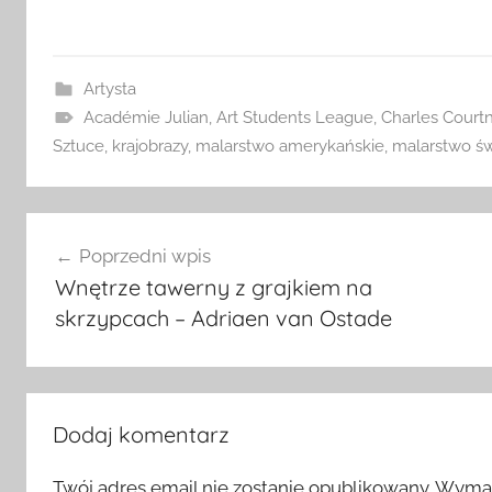
Artysta
Académie Julian
,
Art Students League
,
Charles Court
Sztuce
,
krajobrazy
,
malarstwo amerykańskie
,
malarstwo św
Nawigacja
Poprzedni wpis
wpisu
Wnętrze tawerny z grajkiem na
skrzypcach – Adriaen van Ostade
Dodaj komentarz
Twój adres email nie zostanie opublikowany.
Wymag