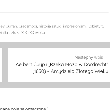
ney Curran
,
Cragsmoor
,
historia sztuki
,
impresjonizm
,
Kobiety w
iatła
,
sztuka XIX i XX wieku
Następny wpis
Aelbert Cuyp i „Rzeka Moza w Dordrecht”
(1650) – Arcydzieło Złotego Wieku
ane pola są oznaczone
*