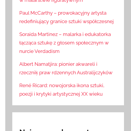
w malarstwie figuratywnym
Paul McCarthy – prowokacyjny artysta
redefiniujący granice sztuki współczesnej
Soraida Martinez – malarka i edukatorka
łącząca sztukę z głosem społecznym w
nurcie Verdadism
Albert Namatjira: pionier akwareli i
rzeczniķ praw rdzennych Australijczyków
René Ricard: nowojorska ikona sztuki,
poezji i krytyki artystycznej XX wieku