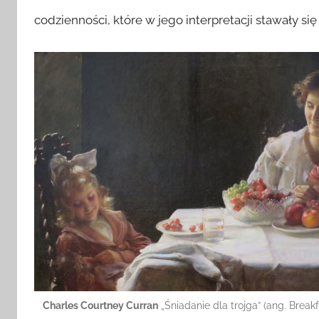
codzienności, które w jego interpretacji stawały si
Charles Courtney Curran
„Śniadanie dla trojga” (ang. Breakf