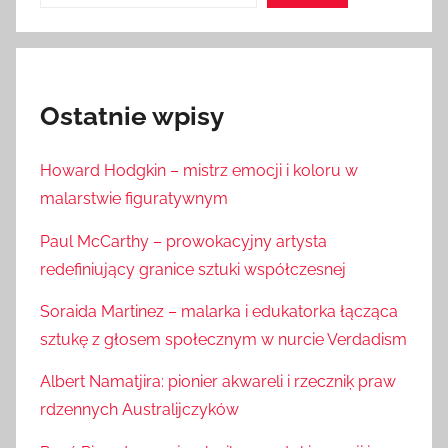
Ostatnie wpisy
Howard Hodgkin – mistrz emocji i koloru w
malarstwie figuratywnym
Paul McCarthy – prowokacyjny artysta
redefiniujący granice sztuki współczesnej
Soraida Martinez – malarka i edukatorka łącząca
sztukę z głosem społecznym w nurcie Verdadism
Albert Namatjira: pionier akwareli i rzeczniķ praw
rdzennych Australijczyków