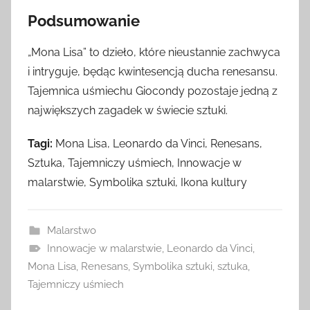
Podsumowanie
„Mona Lisa” to dzieło, które nieustannie zachwyca
i intryguje, będąc kwintesencją ducha renesansu.
Tajemnica uśmiechu Giocondy pozostaje jedną z
największych zagadek w świecie sztuki.
Tagi:
Mona Lisa, Leonardo da Vinci, Renesans,
Sztuka, Tajemniczy uśmiech, Innowacje w
malarstwie, Symbolika sztuki, Ikona kultury
Malarstwo
Innowacje w malarstwie
,
Leonardo da Vinci
,
Mona Lisa
,
Renesans
,
Symbolika sztuki
,
sztuka
,
Tajemniczy uśmiech