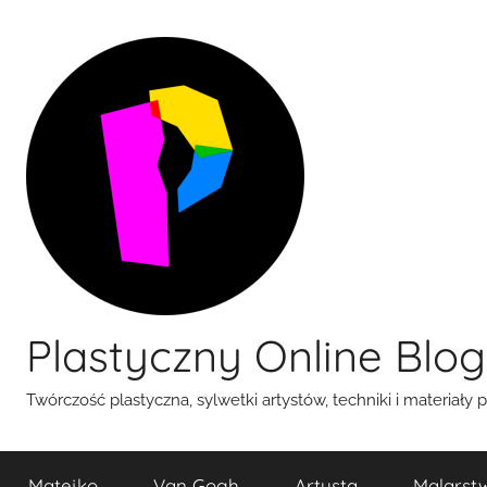
Przejdź
do
treści
Plastyczny Online Blog
Twórczość plastyczna, sylwetki artystów, techniki i materiały 
Matejko
Van Gogh
Artysta
Malarst