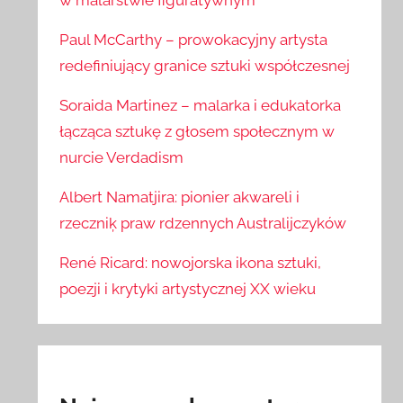
w malarstwie figuratywnym
Paul McCarthy – prowokacyjny artysta
redefiniujący granice sztuki współczesnej
Soraida Martinez – malarka i edukatorka
łącząca sztukę z głosem społecznym w
nurcie Verdadism
Albert Namatjira: pionier akwareli i
rzeczniķ praw rdzennych Australijczyków
René Ricard: nowojorska ikona sztuki,
poezji i krytyki artystycznej XX wieku