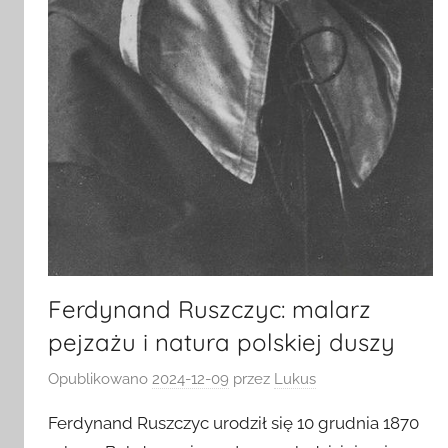
Ferdynand Ruszczyc: malarz
pejzażu i natura polskiej duszy
Opublikowano
2024-12-09
przez
Lukus
Ferdynand Ruszczyc urodził się 10 grudnia 1870