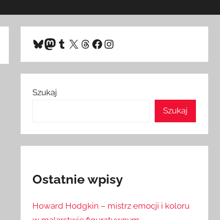
Bluesky
Mastodon
Tumblr
X
Threads
Facebook
Instagram
Szukaj
Szukaj
Ostatnie wpisy
Howard Hodgkin – mistrz emocji i koloru