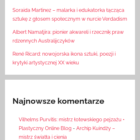
Soraida Martinez – malarka i edukatorka łącząca
sztukę z głosem społecznym w nurcie Verdadism
Albert Namatjira: pionier akwareli i rzeczniķ praw
rdzennych Australijczyków
René Ricard: nowojorska ikona sztuki, poezji i
krytyki artystycznej XX wieku
Najnowsze komentarze
Vilhelms Purvitis: mistrz łotewskiego pejzażu •
Plastyczny Online Blog
-
Archip Kuindży –
mistrz światła i cienia