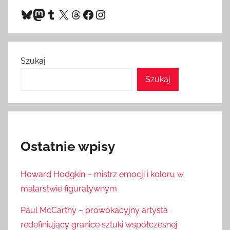
Bluesky
Mastodon
Tumblr
X
Threads
Facebook
Instagram
Szukaj
Szukaj
Ostatnie wpisy
Howard Hodgkin – mistrz emocji i koloru w
malarstwie figuratywnym
Paul McCarthy – prowokacyjny artysta
redefiniujący granice sztuki współczesnej