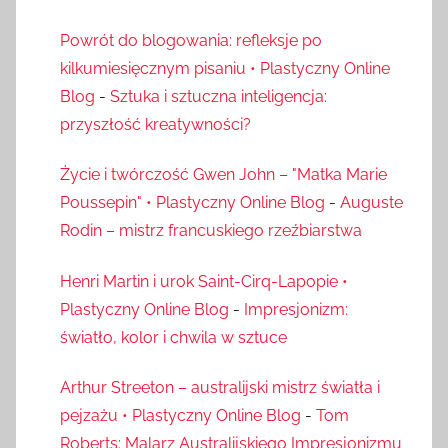
Powrót do blogowania: refleksje po
kilkumiesięcznym pisaniu • Plastyczny Online
Blog
-
Sztuka i sztuczna inteligencja:
przyszłość kreatywności?
Życie i twórczość Gwen John – "Matka Marie
Poussepin" • Plastyczny Online Blog
-
Auguste
Rodin – mistrz francuskiego rzeźbiarstwa
Henri Martin i urok Saint-Cirq-Lapopie •
Plastyczny Online Blog
-
Impresjonizm:
światło, kolor i chwila w sztuce
Arthur Streeton – australijski mistrz światła i
pejzażu • Plastyczny Online Blog
-
Tom
Roberts: Malarz Australijskiego Impresjonizmu