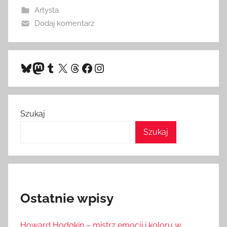
Artysta
Dodaj komentarz
Bluesky
Mastodon
Tumblr
X
Threads
Facebook
Instagram
Szukaj
Szukaj
Ostatnie wpisy
Howard Hodgkin – mistrz emocji i koloru w