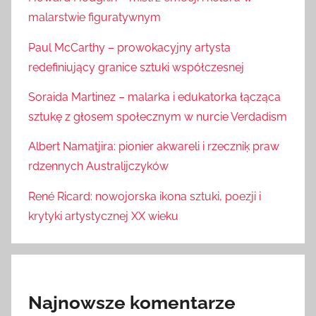
malarstwie figuratywnym
Paul McCarthy – prowokacyjny artysta
redefiniujący granice sztuki współczesnej
Soraida Martinez – malarka i edukatorka łącząca
sztukę z głosem społecznym w nurcie Verdadism
Albert Namatjira: pionier akwareli i rzeczniķ praw
rdzennych Australijczyków
René Ricard: nowojorska ikona sztuki, poezji i
krytyki artystycznej XX wieku
Najnowsze komentarze