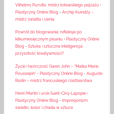
Vilhelms Purvitis: mistrz łotewskiego pejzażu •
Plastyczny Online Blog
-
Archip Kuindży –
mistrz światła i cienia
Powrót do blogowania: refleksje po
kilkumiesięcznym pisaniu • Plastyczny Online
Blog
-
Sztuka i sztuczna inteligencja:
przyszłość kreatywności?
Życie i twórczość Gwen John – "Matka Marie
Poussepin" • Plastyczny Online Blog
-
Auguste
Rodin – mistrz francuskiego rzeźbiarstwa
Henri Martin i urok Saint-Cirq-Lapopie •
Plastyczny Online Blog
-
Impresjonizm:
światło, kolor i chwila w sztuce