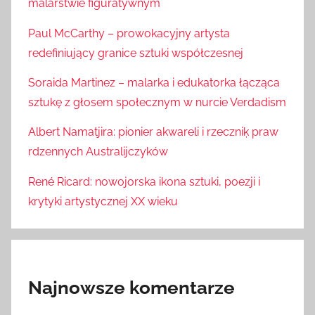
malarstwie figuratywnym
Paul McCarthy – prowokacyjny artysta
redefiniujący granice sztuki współczesnej
Soraida Martinez – malarka i edukatorka łącząca
sztukę z głosem społecznym w nurcie Verdadism
Albert Namatjira: pionier akwareli i rzeczniķ praw
rdzennych Australijczyków
René Ricard: nowojorska ikona sztuki, poezji i
krytyki artystycznej XX wieku
Najnowsze komentarze