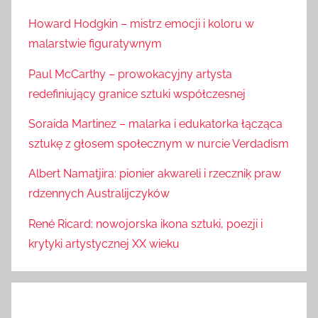
Howard Hodgkin – mistrz emocji i koloru w
malarstwie figuratywnym
Paul McCarthy – prowokacyjny artysta
redefiniujący granice sztuki współczesnej
Soraida Martinez – malarka i edukatorka łącząca
sztukę z głosem społecznym w nurcie Verdadism
Albert Namatjira: pionier akwareli i rzeczniķ praw
rdzennych Australijczyków
René Ricard: nowojorska ikona sztuki, poezji i
krytyki artystycznej XX wieku