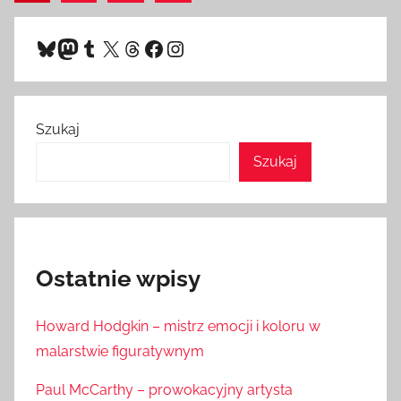
wpisy
wpisów
Bluesky
Mastodon
Tumblr
X
Threads
Facebook
Instagram
Szukaj
Szukaj
Ostatnie wpisy
Howard Hodgkin – mistrz emocji i koloru w
malarstwie figuratywnym
Paul McCarthy – prowokacyjny artysta