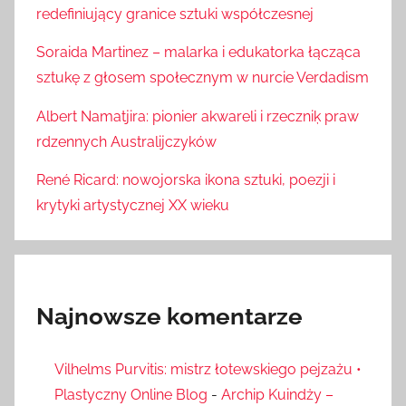
redefiniujący granice sztuki współczesnej
Soraida Martinez – malarka i edukatorka łącząca
sztukę z głosem społecznym w nurcie Verdadism
Albert Namatjira: pionier akwareli i rzeczniķ praw
rdzennych Australijczyków
René Ricard: nowojorska ikona sztuki, poezji i
krytyki artystycznej XX wieku
Najnowsze komentarze
Vilhelms Purvitis: mistrz łotewskiego pejzażu •
Plastyczny Online Blog
-
Archip Kuindży –