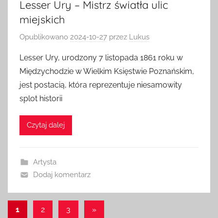
Lesser Ury – Mistrz światła ulic
miejskich
Opublikowano
2024-10-27
przez
Lukus
Lesser Ury, urodzony 7 listopada 1861 roku w
Międzychodzie w Wielkim Księstwie Poznańskim,
jest postacią, która reprezentuje niesamowity
splot historii
Czytaj dalej
Artysta
Dodaj komentarz
Stronicowanie
Następne
1
2
3
»