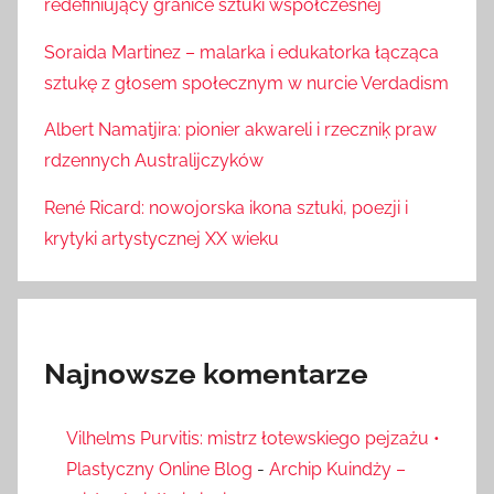
redefiniujący granice sztuki współczesnej
Soraida Martinez – malarka i edukatorka łącząca
sztukę z głosem społecznym w nurcie Verdadism
Albert Namatjira: pionier akwareli i rzeczniķ praw
rdzennych Australijczyków
René Ricard: nowojorska ikona sztuki, poezji i
krytyki artystycznej XX wieku
Najnowsze komentarze
Vilhelms Purvitis: mistrz łotewskiego pejzażu •
Plastyczny Online Blog
-
Archip Kuindży –