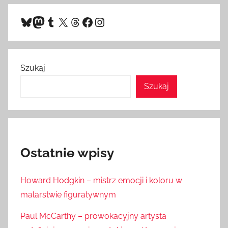
Bluesky
Mastodon
Tumblr
X
Threads
Facebook
Instagram
Szukaj
Szukaj
Ostatnie wpisy
Howard Hodgkin – mistrz emocji i koloru w
malarstwie figuratywnym
Paul McCarthy – prowokacyjny artysta