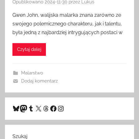
Opublikowano
2024-11-30
przez
Lukus
Gwen John, walijska malarka znana zarówno ze
swojego polemicznego charakteru, jak i talentu,
była jedną z najbardziej intrygujących postaci w
Czytaj dalej
Malarstwo
Dodaj komentarz
Bluesky
Mastodon
Tumblr
X
Threads
Facebook
Instagram
Szukaj