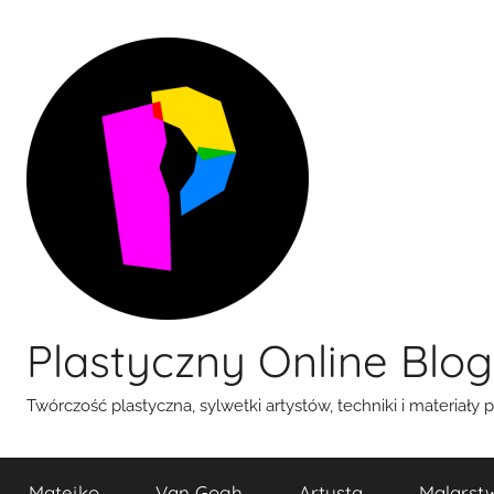
Przejdź
do
treści
Plastyczny Online Blog
Twórczość plastyczna, sylwetki artystów, techniki i materiały 
Matejko
Van Gogh
Artysta
Malarst