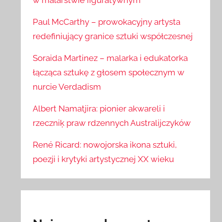
w malarstwie figuratywnym
Paul McCarthy – prowokacyjny artysta
redefiniujący granice sztuki współczesnej
Soraida Martinez – malarka i edukatorka
łącząca sztukę z głosem społecznym w
nurcie Verdadism
Albert Namatjira: pionier akwareli i
rzeczniķ praw rdzennych Australijczyków
René Ricard: nowojorska ikona sztuki,
poezji i krytyki artystycznej XX wieku