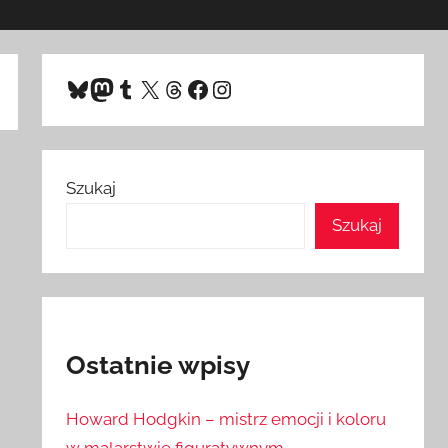
Bluesky
Mastodon
Tumblr
X
Threads
Facebook
Instagram
Szukaj
Szukaj
Ostatnie wpisy
Howard Hodgkin – mistrz emocji i koloru