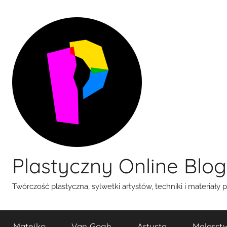
Przejdź
do
treści
Plastyczny Online Blog
Twórczość plastyczna, sylwetki artystów, techniki i materiały 
Matejko
Van Gogh
Artysta
Malarst