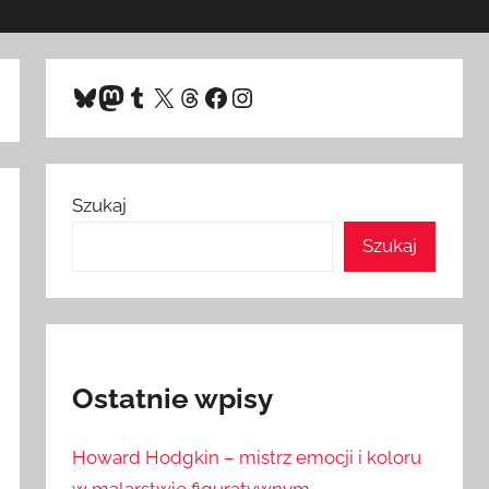
Bluesky
Mastodon
Tumblr
X
Threads
Facebook
Instagram
Szukaj
Szukaj
Ostatnie wpisy
Howard Hodgkin – mistrz emocji i koloru