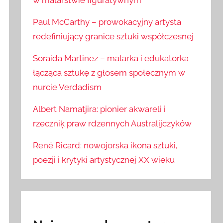
w malarstwie figuratywnym
Paul McCarthy – prowokacyjny artysta
redefiniujący granice sztuki współczesnej
Soraida Martinez – malarka i edukatorka
łącząca sztukę z głosem społecznym w
nurcie Verdadism
Albert Namatjira: pionier akwareli i
rzeczniķ praw rdzennych Australijczyków
René Ricard: nowojorska ikona sztuki,
poezji i krytyki artystycznej XX wieku