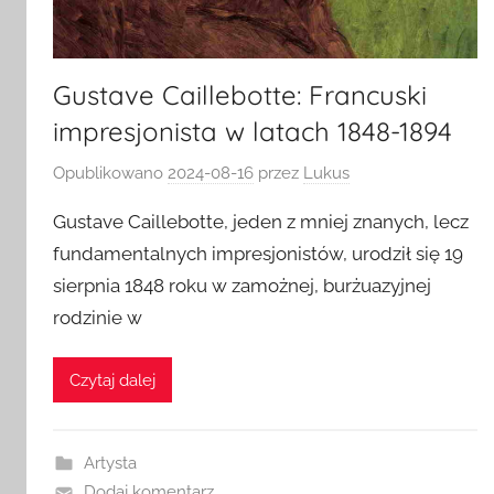
Gustave Caillebotte: Francuski
impresjonista w latach 1848-1894
Opublikowano
2024-08-16
przez
Lukus
Gustave Caillebotte, jeden z mniej znanych, lecz
fundamentalnych impresjonistów, urodził się 19
sierpnia 1848 roku w zamożnej, burżuazyjnej
rodzinie w
Czytaj dalej
Artysta
Dodaj komentarz