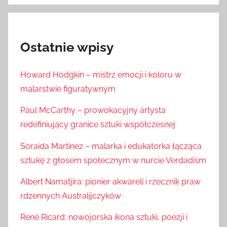
Ostatnie wpisy
Howard Hodgkin – mistrz emocji i koloru w
malarstwie figuratywnym
Paul McCarthy – prowokacyjny artysta
redefiniujący granice sztuki współczesnej
Soraida Martinez – malarka i edukatorka łącząca
sztukę z głosem społecznym w nurcie Verdadism
Albert Namatjira: pionier akwareli i rzeczniķ praw
rdzennych Australijczyków
René Ricard: nowojorska ikona sztuki, poezji i