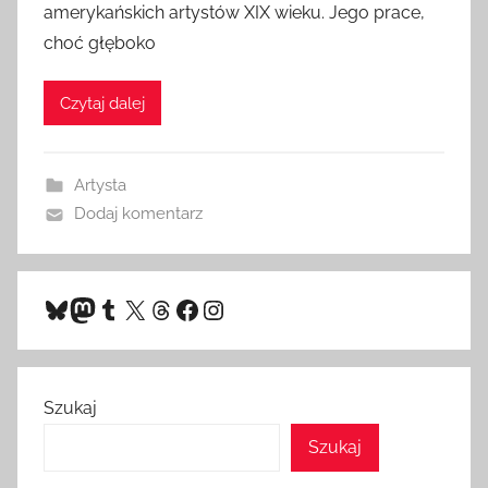
amerykańskich artystów XIX wieku. Jego prace,
choć głęboko
Czytaj dalej
Artysta
Dodaj komentarz
Bluesky
Mastodon
Tumblr
X
Threads
Facebook
Instagram
Szukaj
Szukaj