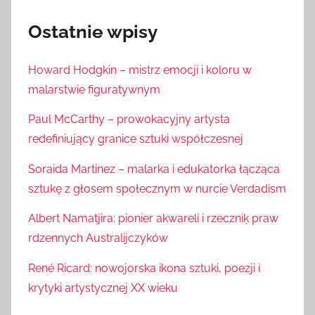
Ostatnie wpisy
Howard Hodgkin – mistrz emocji i koloru w
malarstwie figuratywnym
Paul McCarthy – prowokacyjny artysta
redefiniujący granice sztuki współczesnej
Soraida Martinez – malarka i edukatorka łącząca
sztukę z głosem społecznym w nurcie Verdadism
Albert Namatjira: pionier akwareli i rzeczniķ praw
rdzennych Australijczyków
René Ricard: nowojorska ikona sztuki, poezji i
krytyki artystycznej XX wieku