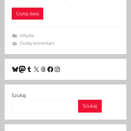
Czytaj dalej
Artysta
Dodaj komentarz
Bluesky
Mastodon
Tumblr
X
Threads
Facebook
Instagram
Szukaj
Szukaj