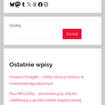
Bluesky
Mastodon
Tumblr
X
Threads
Facebook
Instagram
Szukaj
Szukaj
Ostatnie wpisy
Howard Hodgkin – mistrz emocji i koloru w
malarstwie figuratywnym
Paul McCarthy – prowokacyjny artysta
redefiniujący granice sztuki współczesnej