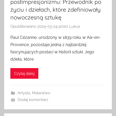
postimpresjonizmu: Przewodnik po
życiu i dziełach, które zdefiniowały
nowoczesną sztukę
Opublikowano
2024-03-24
przez
Lukus
Paul Cézanne, urodzony w 1839 roku w Aix-en-
Provence, pozostaje jedną z najbardziej
fascynujących postaci w historii sztuki. Jego
dzieła, które
Czytaj dalej
Artysta
,
Malarstwo
Dodaj komentarz