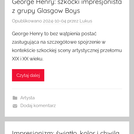
George Henry: szkocki impresjonista
z grupy Glasgow Boys
Opublikowano
2024-10-04
przez
Lukus
George Henry to bez wątpienia postać
zasługująca na szczegółowe spojrzenie w
kontekście szkockiej sceny artystycznej przełomu
XIX i XX wieku.
Czytaj dalej
Artysta
Dodaj komentarz
Impresjonizm: światło, kolor i chwila