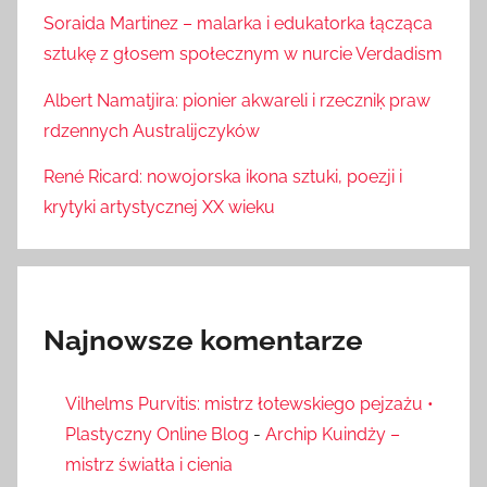
Soraida Martinez – malarka i edukatorka łącząca
sztukę z głosem społecznym w nurcie Verdadism
Albert Namatjira: pionier akwareli i rzeczniķ praw
rdzennych Australijczyków
René Ricard: nowojorska ikona sztuki, poezji i
krytyki artystycznej XX wieku
Najnowsze komentarze
Vilhelms Purvitis: mistrz łotewskiego pejzażu •
Plastyczny Online Blog
-
Archip Kuindży –
mistrz światła i cienia