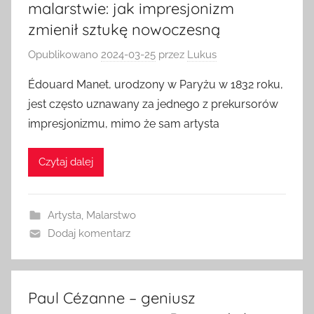
malarstwie: jak impresjonizm
zmienił sztukę nowoczesną
Opublikowano
2024-03-25
przez
Lukus
Édouard Manet, urodzony w Paryżu w 1832 roku,
jest często uznawany za jednego z prekursorów
impresjonizmu, mimo że sam artysta
Czytaj dalej
Artysta
,
Malarstwo
Dodaj komentarz
Paul Cézanne – geniusz